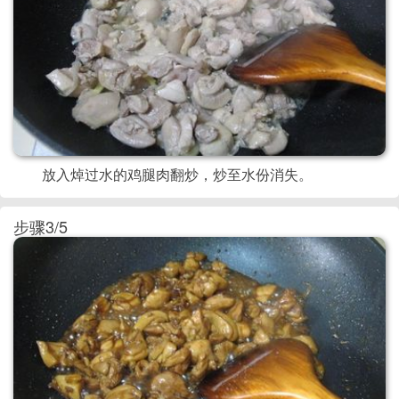
放入焯过水的鸡腿肉翻炒，炒至水份消失。
步骤3/5