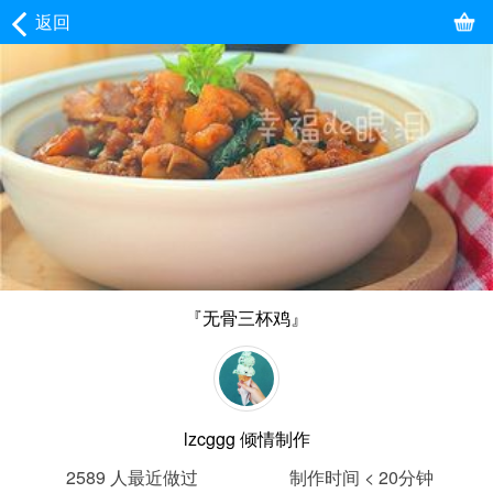
返回
『无骨三杯鸡』
lzcggg
倾情制作
2589
人最近做过
制作时间 < 20分钟