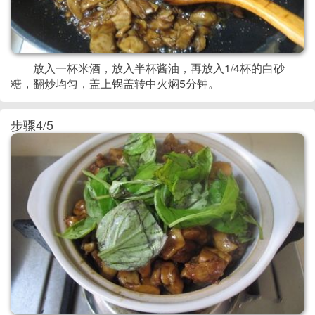
放入一杯米酒，放入半杯酱油，再放入1/4杯的白砂
糖，翻炒均匀，盖上锅盖转中火焖5分钟。
步骤4/5