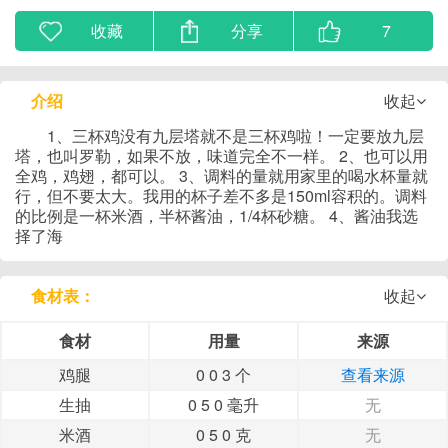
收藏
分享
7
介绍
收起
1、三杯鸡没有九层塔就不是三杯鸡啦！一定要放九层
塔，也叫罗勒，如果不放，味道完全不一样。 2、也可以用
全鸡，鸡翅，都可以。 3、调料的量就用家里的喝水杯量就
行，但不要太大。我用的杯子差不多是150ml容积的。调料
的比例是一杯米酒，半杯酱油，1/4杯砂糖。 4、酱油我选
择了海
食材表：
收起
食材
用量
来源
鸡腿
0 0 3 个
查看来源
生抽
0 5 0 毫升
无
米酒
0 5 0 克
无