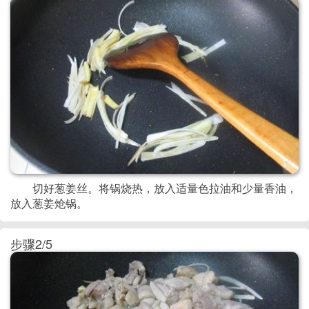
切好葱姜丝。将锅烧热，放入适量色拉油和少量香油，
放入葱姜炝锅。
步骤2/5