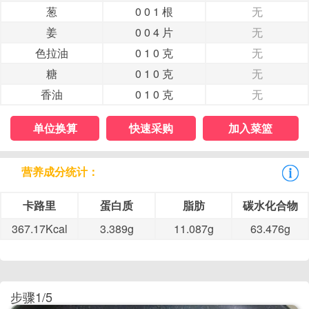
葱
0 0 1 根
无
姜
0 0 4 片
无
色拉油
0 1 0 克
无
糖
0 1 0 克
无
香油
0 1 0 克
无
单位换算
快速采购
加入菜篮
营养成分统计：
卡路里
蛋白质
脂肪
碳水化合物
367.17Kcal
3.389g
11.087g
63.476g
步骤1/5