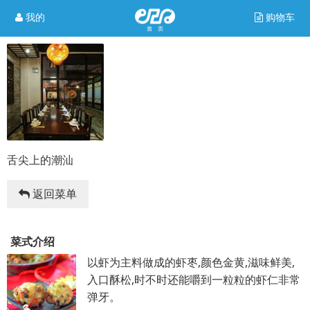
我的
购物车
舌尖上的潮汕
返回菜单
菜式介绍
以虾为主料做成的虾枣,颜色金黄,滋味鲜美,
入口酥松,时不时还能嚼到一粒粒的虾仁非常
弹牙。