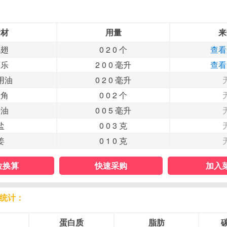
食材
用量
来
鸡翅
0 2 0 个
查看
可乐
2 0 0 毫升
查看
用油
0 2 0 毫升
八角
0 0 2 个
酱油
0 0 5 毫升
盐
0 0 3 克
姜
0 1 0 克
位换算
快速采购
加入
统计：
蛋白质
脂肪