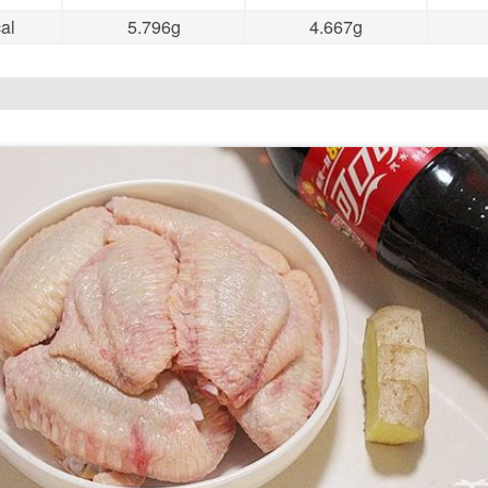
al
5.796g
4.667g