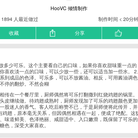
HooVC
倾情制作
1894
人最近做过
制作时间 < 20分
收藏
分享
于放多少可乐。这个主要看自己的口味，如果你喜欢甜味重一点的
你喜欢淡一点的口味，可以少放一些，还可以适当加一些水。 2
系到成品的色泽。可乐多，可以不放酱油。相反，可用酱油调色。
不停的翻炒。不然会糊
相传在一个餐厅里，厨师偶然将可乐打翻撒到红烧鸡翅的锅里。
头皮继续做。待鸡翅成熟时，厨师发现加了可乐的鸡翅颜色更加
一股迷人的香气。客人吃后称赞不已，于是厨师便将此传开，并
乐与鸡翅，原本毫无关系，但因偶然相遇在一起，便成了绝配。这
、味道鲜美、色泽艳丽、咸甜适中、入口嫩滑，既保留了可乐的
糖色，深受大家喜欢。