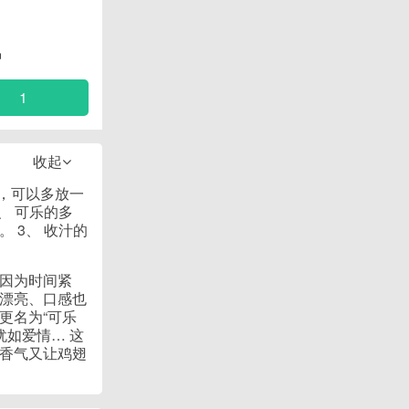
钟
1
收起
，可以多放一
、 可乐的多
 3、 收汁的
因为时间紧
漂亮、口感也
更名为“可乐
犹如爱情… 这
香气又让鸡翅