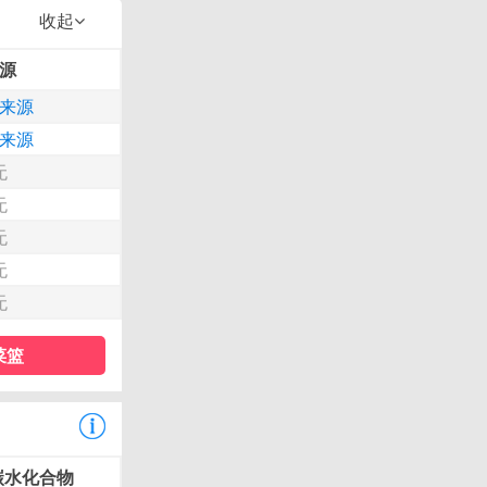
收起
源
来源
来源
无
无
无
无
无
菜篮
碳水化合物